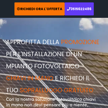
RICHIEDI ORA L'OFFERTA
3515622486
APPROFITTA DELLA
PROMOZIONE
PER L'INSTALLAZIONE DI UN
MPIANTO FOTOVOLTAICO
CHIAVI IN MANO
E RICHIEDI IL
TUO
SOPRALLUOGO GRATUITO
Con la nostra soluzione fotovoltaico chiavi
in mano non devi pensare più a niente,