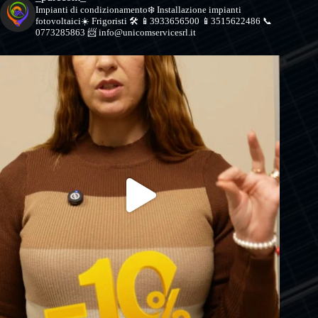
Impianti di condizionamento❄️
Installazione impianti
fotovoltaici☀️
Frigoristi 🛠
📱3933656500
📱3515622486
📞
0773285863
📨 info@unicomservicesrl.it